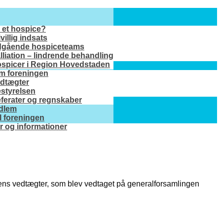
 et hospice?
ivillig indsats
gående hospiceteams
lliation – lindrende behandling
spicer i Region Hovedstaden
m foreningen
dtægter
styrelsen
ferater og regnskaber
edlem
il foreningen
 og informationer
ngens vedtægter, som blev vedtaget på generalforsamlingen