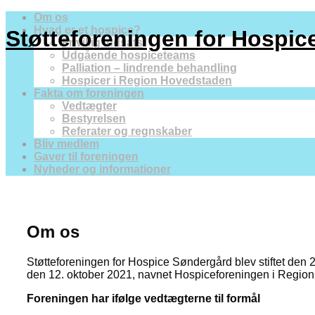
Om os
Hvad er et hospice?
Støtteforeningen for Hospi
Frivillig indsats
Udgående hospiceteams
Palliation – lindrende behandling
Hospicer i Region Hovedstaden
Fakta om foreningen
Vedtægter
Bestyrelsen
Referater og regnskaber
Bliv medlem
Gaver til foreningen
Nyheder og informationer
Om os
Støtteforeningen for Hospice Søndergård blev stiftet den
den 12. oktober 2021, navnet Hospiceforeningen i Regio
Foreningen har ifølge vedtægterne til formål