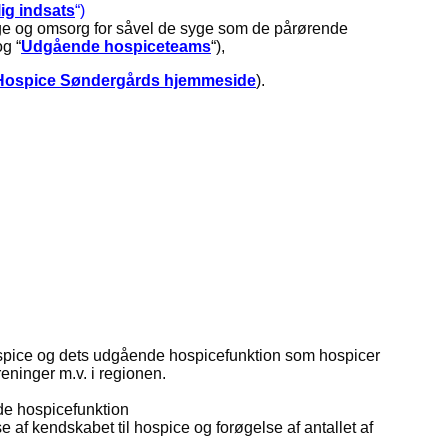
llig indsats
“)
yge og omsorg for såvel de syge som de pårørende
og “
Udgående hospiceteams
“
),
Hospice Søndergårds hjemmeside
).
spice og dets udgående hospicefunktion som hospicer
eninger m.v. i regionen.
de hospicefunktion
f kendskabet til hospice og forøgelse af antallet af