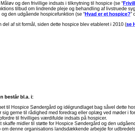
løv og den frivillige indsats i tilknytning til hospice (se “
Frivi
tions tilbud om lindrende pleje og behandling af livstruede s
e og den udgående hospicefunktion (se “
Hvad er et hospice?
” 
el af sit formål, siden dette hospice blev etableret i 2010 (
se
består bl.a. i:
 til Hospice Søndergård og idégrundlaget bag såvel dette ho
 sig gerne til rådighed med foredrag eller oplæg ved møder i for
re til frivilliges værdifulde indsats på hospicer.
skaffe midler til støtte for Hospice Søndergård og den udgåen
 om denne organisations landsdækkende arbejde for udbredelse a