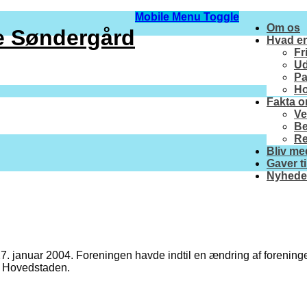
Mobile Menu Toggle
Om os
ce Søndergård
Hvad er
Fr
Ud
Pa
Ho
Fakta o
Ve
Be
Re
Bliv m
Gaver t
Nyheder
 27. januar 2004. Foreningen havde indtil en ændring af foreni
n Hovedstaden.