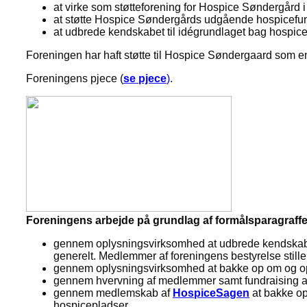
at virke som støtteforening for Hospice Søndergård i Må
at støtte Hospice Søndergårds udgående hospicefunk
at udbrede kendskabet til idégrundlaget bag hospic
Foreningen har haft støtte til Hospice Søndergaard som en d
Foreningens pjece (
se pjece
).
Foreningens arbejde på grundlag af formålsparagraffen 
gennem oplysningsvirksomhed at udbrede kendskabet
generelt. Medlemmer af foreningens bestyrelse stiller
gennem oplysningsvirksomhed at bakke op om og opford
gennem hvervning af medlemmer samt fundraising at 
gennem medlemskab af
HospiceSagen
at bakke op
hospicepladser.